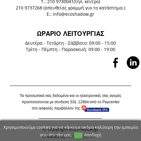
Τ.: 210 9730041(τηλ. κέντρο)
210 9737268 (απευθείας γραμμή για το κατάστημα.)
E.: info@ecoshadow.gr
ΩΡΑΡΙΟ ΛΕΙΤΟΥΡΓΙΑΣ
Δευτέρα - Τετάρτη - Σάββατο: 09:00 - 15:00
Τρίτη - Πέμπτη - Παρασκευή: 09:00 - 19:00
Τα προσωπικά σας δεδομένα και οι ηλεκτρονικές σας αγορές
προστατεύονται με σύνδεση
SSL
128
bit
από το P
aycenter
στο ασφαλές περιβάλλον της
Χρησιμοποιούμε cookies για να κάνουμε ακόμα καλύτερη την εμπειρία
© Copyright ecoshadow.gr
σου στο site μας.
Αποδοχή
Created by
Dual Logicom