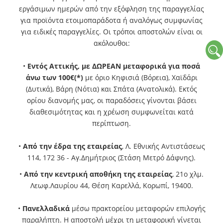
εργάσιμων ημερών από την εξόφληση της παραγγελίας
για προϊόντα ετοιμοπαράδοτα ή αναλόγως συμφωνίας
για ειδικές παραγγελίες. Οι τρόποι αποστολών είναι οι
ακόλουθοι:
•
Εντός Αττικής, με ΔΩΡΕΑΝ μεταφορικά για ποσά
άνω των 100€(*)
με όριο Κηφισιά (Βόρεια), Χαϊδάρι
(Δυτικά), Βάρη (Νότια) και Σπάτα (Ανατολικά). Εκτός
ορίου διανομής μας, οι παραδόσεις γίνονται βάσει
διαθεσιμότητας και η χρέωση συμφωνείται κατά
περίπτωση.
•
Από την έδρα της εταιρείας
, Λ. Εθνικής Αντιστάσεως
114, 172 36 - Αγ.Δημήτριος (Στάση Μετρό Δάφνης).
•
Από την κεντρική αποθήκη της εταιρείας
, 21ο χλμ.
Λεωφ.Λαυρίου 44, Θέση Καρελλά, Κορωπί, 19400.
•
Πανελλαδικά
μέσω πρακτορείου μεταφορών επιλογής
παραλήπτη. Η αποστολή μέχρι τη μεταφορική γίνεται