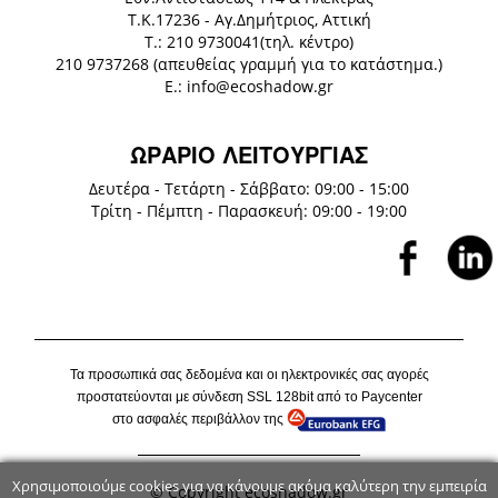
Τ.Κ.17236 - Αγ.Δημήτριος, Αττική
Τ.: 210 9730041(τηλ. κέντρο)
210 9737268 (απευθείας γραμμή για το κατάστημα.)
E.: info@ecoshadow.gr
ΩΡΑΡΙΟ ΛΕΙΤΟΥΡΓΙΑΣ
Δευτέρα - Τετάρτη - Σάββατο: 09:00 - 15:00
Τρίτη - Πέμπτη - Παρασκευή: 09:00 - 19:00
Τα προσωπικά σας δεδομένα και οι ηλεκτρονικές σας αγορές
προστατεύονται με σύνδεση
SSL
128
bit
από το P
aycenter
στο ασφαλές περιβάλλον της
Χρησιμοποιούμε cookies για να κάνουμε ακόμα καλύτερη την εμπειρία
© Copyright ecoshadow.gr