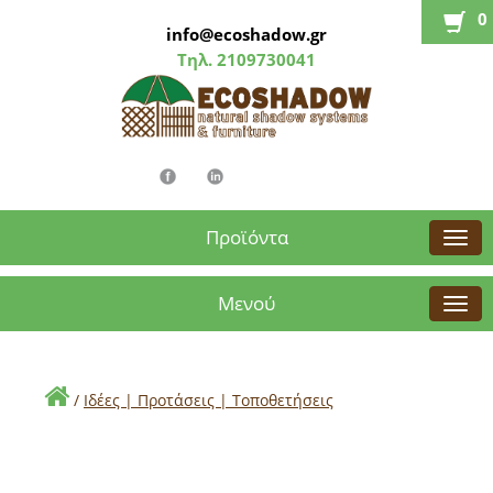
0
info@ecoshadow.gr
Τηλ.
2109730041
Προϊόντα
Μενού
/
Ιδέες | Προτάσεις | Τοποθετήσεις