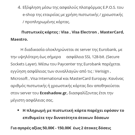
Εξόφληση μέσω της ασφαλούς πλατφόρμας E.P.O.S. του
e-shop της εταιρείας με χρήση πιστωτικής / χρεωστικής
/ προπληρωμένης κάρτας.
Πιστωτικές
κάρτες
: Visa , Visa Electron , MasterCard,
Maestro.
Η διαδικασία ολοκληρώνεται σε server της Eurobank, με
την υψηλότερη έως σήμερα ασφάλεια SSL 128-bit. (Secure
Sockets Layer). Μέσω του Paycenter της Eurobank παρέχεται
εγγύηση ασφάλειας των συναλλαγών από τις : Verisign ,
Microsoft , Visa International και ΜasterCard Europay. Κανένας
αριθμός πιστωτικής ή χρεωστικής κάρτας δεν αποθηκεύεται
στον server του
Ecoshadow.
gr,
διασφαλίζοντας έτσι την
μέγιστη ασφάλειας σας.
Η πληρωμή με πιστωτική κάρτα παρέχει εφόσον το
επιθυμείτε την δυνατότητα άτοκων δόσεων
Για αγορές αξίας 50,00€ - 150,00€ έως 2 άτοκες δόσεις