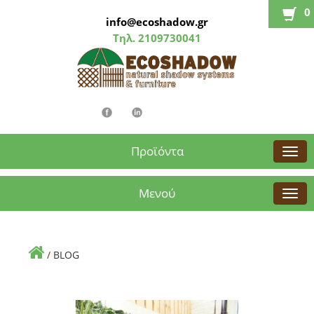
0
info@ecoshadow.gr
Τηλ.
2109730041
Προϊόντα
Μενού
/
BLOG