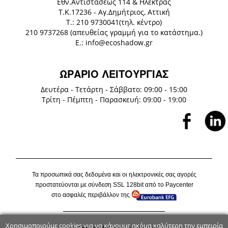
Eθν.Αντιστάσεως 114 & Ηλέκτρας
Τ.Κ.17236 - Αγ.Δημήτριος, Αττική
Τ.: 210 9730041(τηλ. κέντρο)
210 9737268 (απευθείας γραμμή για το κατάστημα.)
E.: info@ecoshadow.gr
ΩΡΑΡΙΟ ΛΕΙΤΟΥΡΓΙΑΣ
Δευτέρα - Τετάρτη - Σάββατο: 09:00 - 15:00
Τρίτη - Πέμπτη - Παρασκευή: 09:00 - 19:00
Τα προσωπικά σας δεδομένα και οι ηλεκτρονικές σας αγορές
προστατεύονται με σύνδεση
SSL
128
bit
από το P
aycenter
στο ασφαλές περιβάλλον της
Χρησιμοποιούμε cookies για να κάνουμε ακόμα καλύτερη την εμπειρία