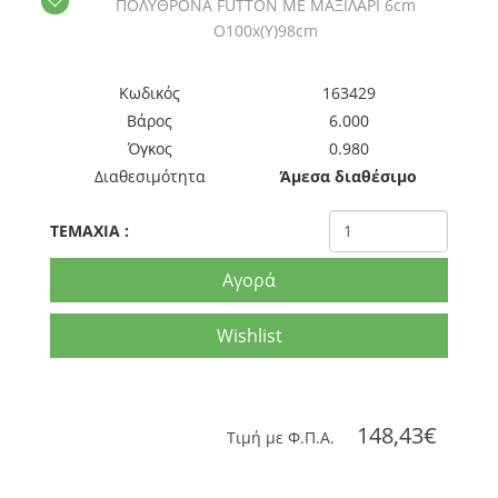
ΠΟΛΥΘΡΟΝΑ FUTΤON ΜΕ ΜΑΞΙΛΑΡΙ 6cm
O100x(Υ)98cm
Kωδικός
163429
Βάρος
6.000
Όγκος
0.980
Διαθεσιμότητα
Άμεσα διαθέσιμο
TEMAXIA
:
Αγορά
Wishlist
148,43€
Tιμή με Φ.Π.Α.