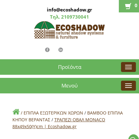
0
info@ecoshadow.gr
Τηλ.
2109730041
Προϊόντα
Μενού
/
ΕΠΙΠΛΑ ΕΞΩΤΕΡΙΚΩΝ ΧΩΡΩΝ
/
BAMBOO ΕΠΙΠΛΑ
ΚΗΠΟΥ ΒΕΡΑΝΤΑΣ
/
ΤΡΑΠΕΖΙ ΟΒΑΛ MONACO
88x49x50(Y)cm | Εcoshadow.gr