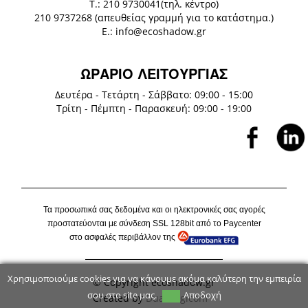
Τ.: 210 9730041(τηλ. κέντρο)
210 9737268 (απευθείας γραμμή για το κατάστημα.)
E.: info@ecoshadow.gr
ΩΡΑΡΙΟ ΛΕΙΤΟΥΡΓΙΑΣ
Δευτέρα - Τετάρτη - Σάββατο: 09:00 - 15:00
Τρίτη - Πέμπτη - Παρασκευή: 09:00 - 19:00
Τα προσωπικά σας δεδομένα και οι ηλεκτρονικές σας αγορές
προστατεύονται με σύνδεση
SSL
128
bit
από το P
aycenter
στο ασφαλές περιβάλλον της
Χρησιμοποιούμε cookies για να κάνουμε ακόμα καλύτερη την εμπειρία
© Copyright ecoshadow.gr
σου στο site μας.
Αποδοχή
Created by
Dual Logicom