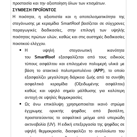
προστασία και την αξιοποίηση όλων των κτισμάτων.
ΣΥΝΘΕΣΗ ΠΡΟΪΟΝΤΟΣ
Η ποιότητα, η αξιοπιστία και η αποτελεσματικότητα της
στεγάνωσης με κεραμίδια SmartRoof βασίζεται σε σύγχρονες
παραγωγικές διαδικασίες, στην επιλογή των υψηλής
ποιότητας πρώτων υλών, καθώς και στις αυστηρές διαδικασίες
ποιοτικού ελέγχου.
Η υψηλή στεγανωτική ικανότητα
του
SmartRoof
εξασφαλίζεται από τους ειδικούς
τύπους ασφάλτου και επιλεγμένα πολυμερή υλικά με
βάση το ατακτικό πολυπροπυλένιο (
ΑΡΡ
), το οποίο
εξασφαλίζει μεγαλύτερη διάρκεια ζωής από τα συνήθη
ασφαλτικά κεραμίδια (Οξειδωμένης ασφάλτου)
καθώς και υψηλό σημείο μάλθωσης για καλύτερη
αντοχή σε υψηλές θερμοκρασίες
Ως άνω επικάλυψη χρησιμοποιείται ικανό στρώμα
έγχρωμης ορυκτής ψηφίδας από βασάλτη,
προστατεύοντας το ασφαλτικό μείγμα από υπεριώδη
ακτινοβολία (UV). Η ειδική επεξεργασία της ψηφίδας σε
υψηλή θερμοκρασία, διασφαλίζει το αναλλοίωτο του