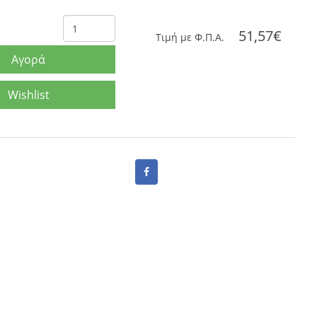
51,57€
Tιμή με Φ.Π.Α.
Αγορά
Wishlist