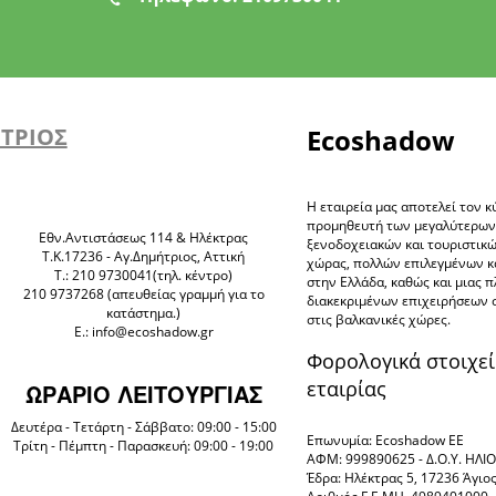
ΗΤΡΙΟΣ
Ecoshadow
Η εταιρεία μας αποτελεί τον κ
προμηθευτή των μεγαλύτερω
Eθν.Αντιστάσεως 114 & Ηλέκτρας
ξενοδοχειακών και τουριστικ
Τ.Κ.17236 - Αγ.Δημήτριος, Αττική
χώρας, πολλών επιλεγμένων 
Τ.: 210 9730041(τηλ. κέντρο)
στην Ελλάδα, καθώς και μιας 
210 9737268 (απευθείας γραμμή για το
διακεκριμένων επιχειρήσεων 
κατάστημα.)
στις βαλκανικές χώρες.
E.: info@ecoshadow.gr
Φορολογικά στοιχεί
εταιρίας
ΩΡΑΡΙΟ ΛΕΙΤΟΥΡΓΙΑΣ
Δευτέρα - Τετάρτη - Σάββατο: 09:00 - 15:00
Επωνυμία: Ecoshadow ΕΕ
Τρίτη - Πέμπτη - Παρασκευή: 09:00 - 19:00
ΑΦΜ: 999890625 - Δ.Ο.Υ. ΗΛ
Έδρα: Ηλέκτρας 5, 17236 Άγιο