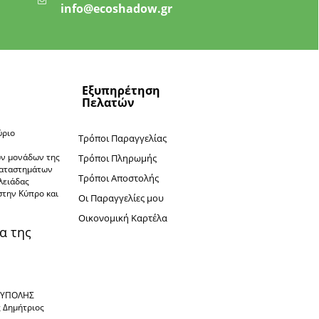
info@ecoshadow.gr
Εξυπηρέτηση
Πελατών
ύριο
Τρόποι Παραγγελίας
ν
ών μονάδων της
Τρόποι Πληρωμής
καταστημάτων
Τρόποι Αποστολής
πλειάδας
στην Κύπρο και
Oι Παραγγελίες μου
Oικονομική Καρτέλα
α της
ΙΟΥΠΟΛΗΣ
ς Δημήτριος